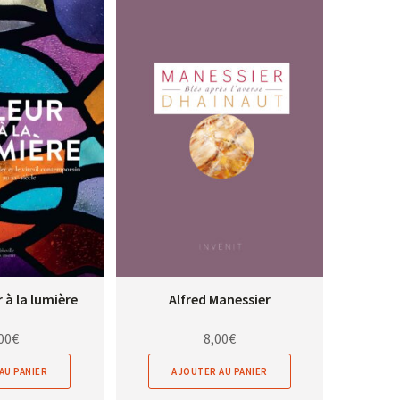
 à la lumière
Alfred Manessier
00
€
8,00
€
AU PANIER
AJOUTER AU PANIER