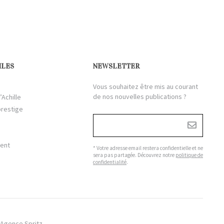
ILES
NEWSLETTER
Vous souhaitez être mis au courant
de nos nouvelles publications ?
’Achille
prestige
ient
* Votre adresse email restera confidentielle et ne
sera pas partagée. Découvrez notre
politique de
confidentialité
.
Agence Spritz.