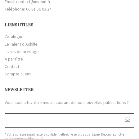
Email:
contact@invenit.fr
Téléphone: 06 81 56 03 24
LIENS UTILES
Catalogue
Le Talent d’Achille
Livres de prestige
À paraître
Contact
Compte client
NEWSLETTER
Vous souhaitez être mis au courant de nos nouvelles publications ?
* Votre adresse email restera confidentielle et ne sera pas partagée. Découvrez notre
politique de confidentialité
.