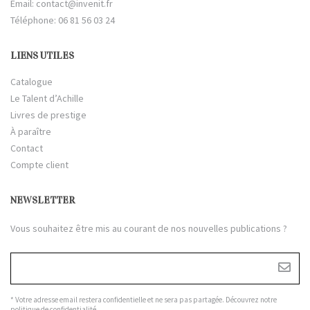
Email:
contact@invenit.fr
Téléphone: 06 81 56 03 24
LIENS UTILES
Catalogue
Le Talent d’Achille
Livres de prestige
À paraître
Contact
Compte client
NEWSLETTER
Vous souhaitez être mis au courant de nos nouvelles publications ?
* Votre adresse email restera confidentielle et ne sera pas partagée. Découvrez notre
politique de confidentialité
.