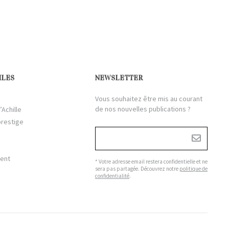
ILES
NEWSLETTER
Vous souhaitez être mis au courant
de nos nouvelles publications ?
’Achille
prestige
ient
* Votre adresse email restera confidentielle et ne
sera pas partagée. Découvrez notre
politique de
confidentialité
.