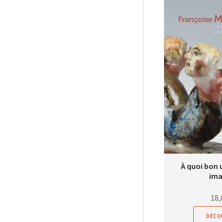
À quoi bon u
ima
18,
DÉCO