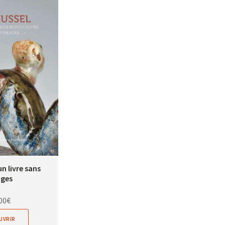
n livre sans
ges
00
€
UVRIR