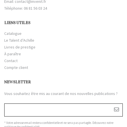
Email:
contact@invenit.fr
Téléphone: 06 81 56 03 24
LIENS UTILES
Catalogue
Le Talent d’Achille
Livres de prestige
À paraître
Contact
Compte client
NEWSLETTER
Vous souhaitez être mis au courant de nos nouvelles publications ?
* Votre adresse email restera confidentielle et ne sera pas partagée. Découvrez notre
politique de confidentialité
.