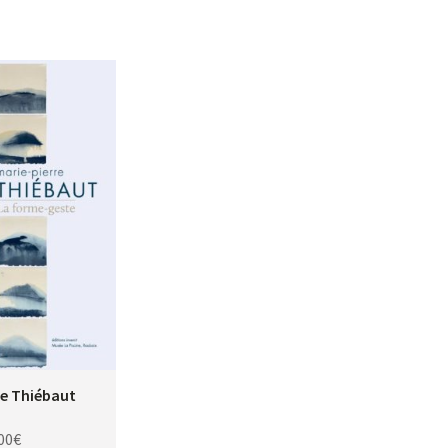
re Thiébaut
00
€