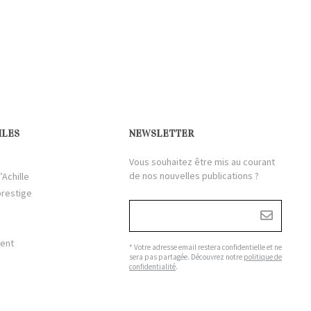
ILES
NEWSLETTER
Vous souhaitez être mis au courant
de nos nouvelles publications ?
’Achille
prestige
ient
* Votre adresse email restera confidentielle et ne
sera pas partagée. Découvrez notre
politique de
confidentialité
.