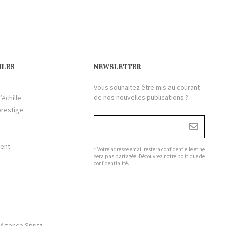
ILES
NEWSLETTER
Vous souhaitez être mis au courant
de nos nouvelles publications ?
’Achille
prestige
ient
* Votre adresse email restera confidentielle et ne
sera pas partagée. Découvrez notre
politique de
confidentialité
.
Agence Spritz.