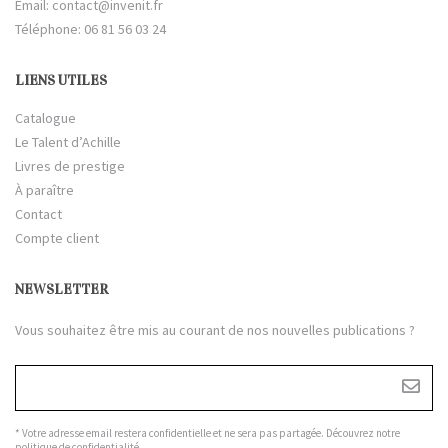
Email:
contact@invenit.fr
Téléphone: 06 81 56 03 24
LIENS UTILES
Catalogue
Le Talent d’Achille
Livres de prestige
À paraître
Contact
Compte client
NEWSLETTER
Vous souhaitez être mis au courant de nos nouvelles publications ?
* Votre adresse email restera confidentielle et ne sera pas partagée. Découvrez notre
politique de confidentialité
.