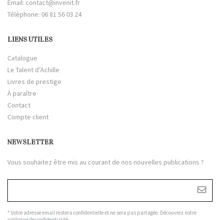
Email:
contact@invenit.fr
Téléphone: 06 81 56 03 24
LIENS UTILES
Catalogue
Le Talent d’Achille
Livres de prestige
À paraître
Contact
Compte client
NEWSLETTER
Vous souhaitez être mis au courant de nos nouvelles publications ?
* Votre adresse email restera confidentielle et ne sera pas partagée. Découvrez notre
politique de confidentialité
.