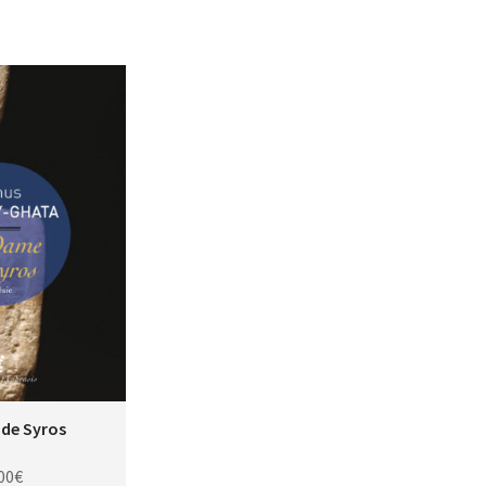
de Syros
00
€