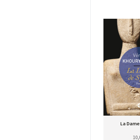
La Dame 
10,