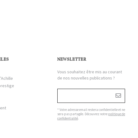
ILES
NEWSLETTER
Vous souhaitez être mis au courant
de nos nouvelles publications ?
’Achille
prestige
ient
* Votre adresse email restera confidentielle et ne
sera pas partagée. Découvrez notre
politique de
confidentialité
.