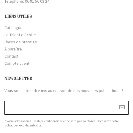
Téléphone: 06 81 56 03 24
LIENS UTILES
Catalogue
Le Talent d’Achille
Livres de prestige
À paraître
Contact
Compte client
NEWSLETTER
Vous souhaitez être mis au courant de nos nouvelles publications ?
* Votre adresse email restera confidentielle et ne sera pas partagée. Découvrez notre
politique de confidentialité
.