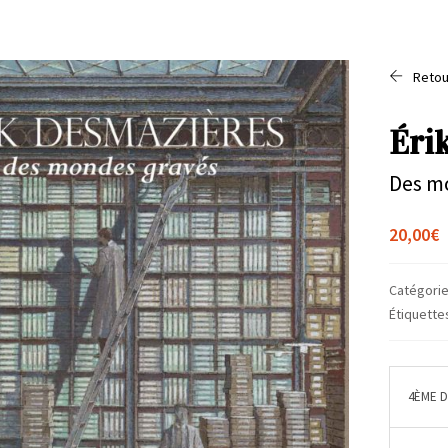
Retou
Éri
Des m
20,00
€
Catégorie
Étiquette
4ÈME 