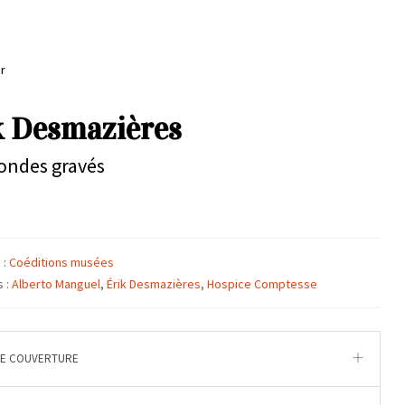
r
k Desmazières
ondes gravés
 :
Coéditions musées
s :
Alberto Manguel
,
Érik Desmazières
,
Hospice Comptesse
DE COUVERTURE