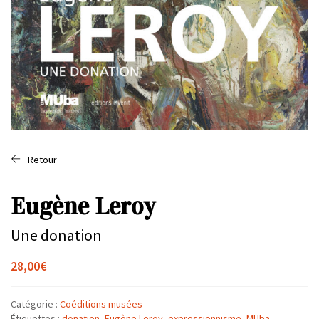
Retour
Eugène Leroy
Une donation
28,00
€
Catégorie :
Coéditions musées
Étiquettes :
donation
,
Eugène Leroy
,
expressionnisme
,
MUba
,