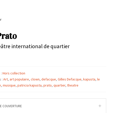
r
Prato
âtre international de quartier
 :
Hors collection
s :
Art
,
art populaire
,
clown
,
defacque
,
Gilles Defacque
,
kapusta
,
le
e
,
musique
,
patricia kapusta
,
prato
,
quartier
,
theatre
DE COUVERTURE