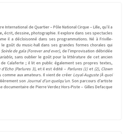
International de Quartier – Pôle National Cirque – Lille, qu’il a
ue, écrit, dessine, photographie. Il explore dans ses spectacles
mme il a décloisonné dans ses programmations. Né à Friville-
 le goût du music-hall dans ses grandes formes chorales qui
u
Soirée de gala (Forever and ever)
, de l’improvisation débridée
ariable
, sans oublier le goût pour la littérature de cet ancien
 Calaferte ; il lit en public également ses propres textes,
d’Echo (Parlures 3)
, et il est édité –
Parlures (1)
et
(2)
,
Clown
ls comme aux amateurs. Il vient de créer
Loyal-Auguste (À quoi
gulièrement son
Journal d’un quelqu’un
. Son parcours d’artiste
 le documentaire de Pierre Verdez Hors-Piste – Gilles Defacque