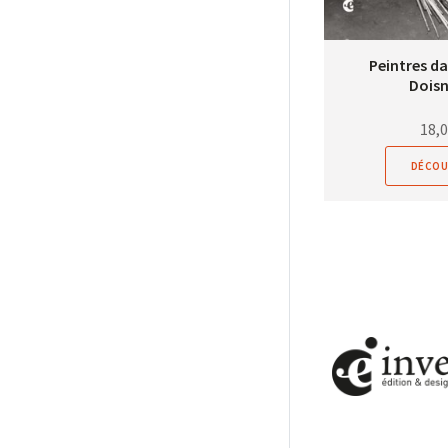
Peintres da
Dois
18,
DÉCOU