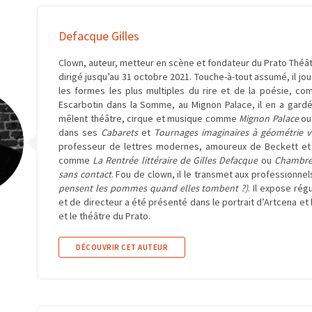
Defacque Gilles
Clown, auteur, metteur en scène et fondateur du Prato Théâtre 
dirigé jusqu’au 31 octobre 2021. Touche-à-tout assumé, il jo
les formes les plus multiples du rire et de la poésie, co
Escarbotin dans la Somme, au Mignon Palace, il en a gardé
mêlent théâtre, cirque et musique comme
Mignon Palace
o
dans ses
Cabarets
et
Tournages imaginaires à géométrie v
professeur de lettres modernes, amoureux de Beckett et de
comme
La Rentrée littéraire de Gilles Defacque
ou
Chambre 
sans contact
. Fou de clown, il le transmet aux professionne
pensent les pommes quand elles tombent ?)
. Il expose ré
et de directeur a été présenté dans le portrait d’Artcena et
et le théâtre du Prato.
DÉCOUVRIR CET AUTEUR