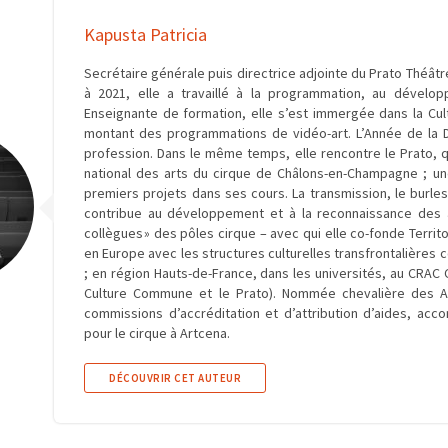
Kapusta Patricia
Secrétaire générale puis directrice adjointe du Prato Théâtre
à 2021, elle a travaillé à la programmation, au dévelo
Enseignante de formation, elle s’est immergée dans la Cult
montant des programmations de vidéo-art. L’Année de la Dan
profession. Dans le même temps, elle rencontre le Prato, q
national des arts du cirque de Châlons-en-Champagne ; une
premiers projets dans ses cours. La transmission, le burles
contribue au développement et à la reconnaissance des art
collègues » des pôles cirque – avec qui elle co-fonde Territ
en Europe avec les structures culturelles transfrontalières 
; en région Hauts-de-France, dans les universités, au CRAC C
Culture Commune et le Prato). Nommée chevalière des Art
commissions d’accréditation et d’attribution d’aides, ac
pour le cirque à Artcena.
DÉCOUVRIR CET AUTEUR