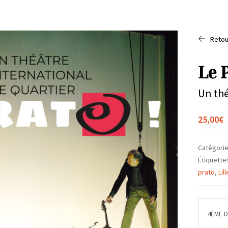
Retou
Le 
Un thé
25,00
€
Catégorie
Étiquette
prato
,
Lill
4ÈME 