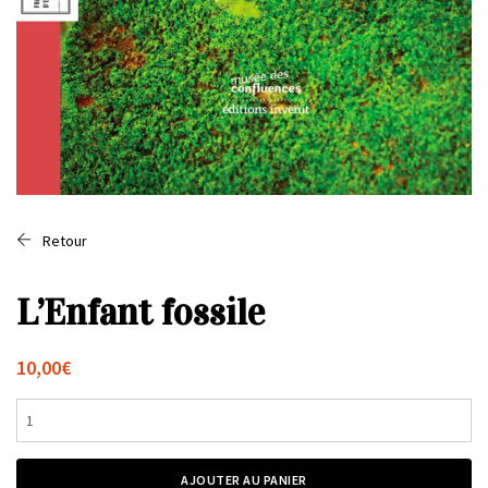
Retour
L’Enfant fossile
10,00
€
quantité
de
L'Enfant
fossile
AJOUTER AU PANIER