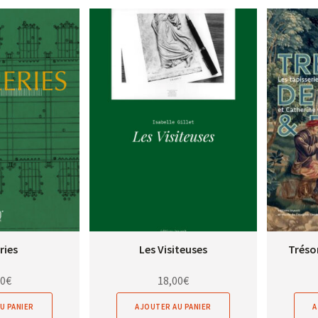
ries
Les Visiteuses
Trésor
00
€
18,00
€
U PANIER
AJOUTER AU PANIER
A