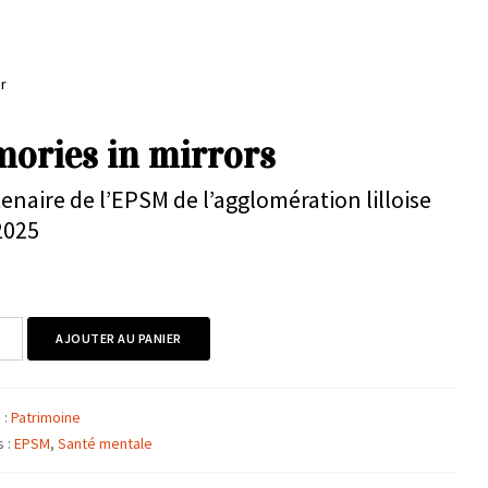
r
ories in mirrors
enaire de l’EPSM de l’agglomération lilloise
2025
é
AJOUTER AU PANIER
es
 :
Patrimoine
s :
EPSM
,
Santé mentale