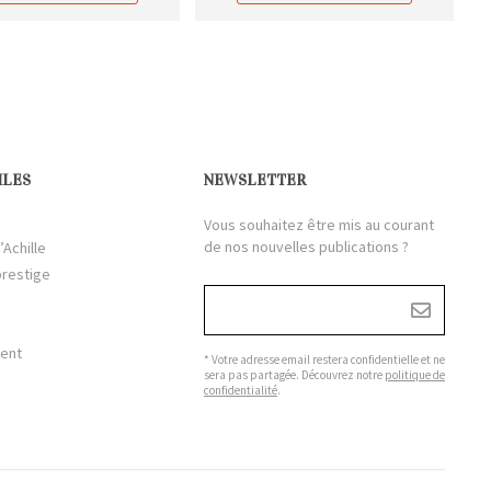
ILES
NEWSLETTER
Vous souhaitez être mis au courant
de nos nouvelles publications ?
’Achille
prestige
ient
* Votre adresse email restera confidentielle et ne
sera pas partagée. Découvrez notre
politique de
confidentialité
.