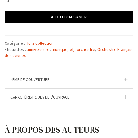
de
Oser,
Former,
AJOUTER AU PANIER
Jouer
:
40
ans
Catégorie :
Hors collection
d'OFJ
Étiquettes :
anniversaire
,
musique
,
ofj
,
orchestre
,
Orchestre Français
des Jeunes
4ÈME DE COUVERTURE
CARACTÉRISTIQUES DE L'OUVRAGE
À PROPOS DES AUTEURS