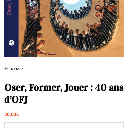
Retour
Oser, Former, Jouer : 40 ans
d’OFJ
20,00
€
quantité