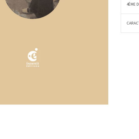
4ÈME 
CARACT