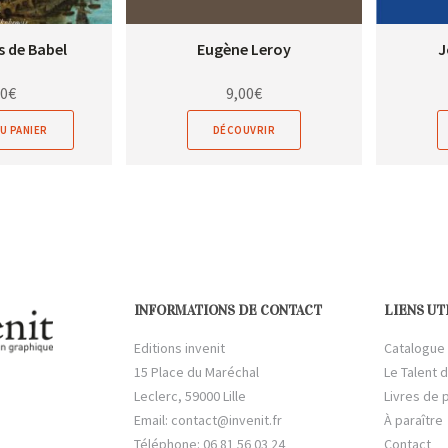
s de Babel
Eugène Leroy
J
00
€
9,00
€
U PANIER
DÉCOUVRIR
INFORMATIONS DE CONTACT
LIENS UT
Editions invenit
Catalogue
15 Place du Maréchal
Le Talent d
Leclerc, 59000 Lille
Livres de 
Email:
contact@invenit.fr
À paraître
Téléphone: 06 81 56 03 24
Contact