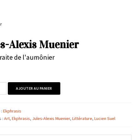
r
es-Alexis Muenier
raite de l'aumônier
é
AJOUTER AU PANIER
 :
Ekphrasis
s :
Art
,
Ekphrasis
,
Jules-Alexis Muenier
,
Littérature
,
Lucien Suel