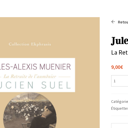
Retou
Jul
La Ret
9,00
€
quantit
de
Jules-
Alexis
Catégorie
Muenier
Étiquette