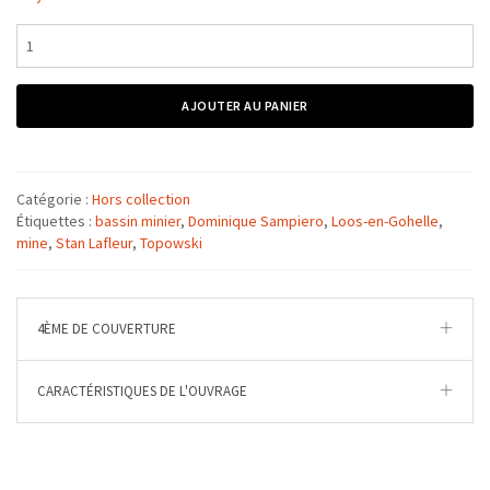
quantité
de
Known
Unto
AJOUTER AU PANIER
God
Catégorie :
Hors collection
Étiquettes :
bassin minier
,
Dominique Sampiero
,
Loos-en-Gohelle
,
mine
,
Stan Lafleur
,
Topowski
4ÈME DE COUVERTURE
CARACTÉRISTIQUES DE L'OUVRAGE