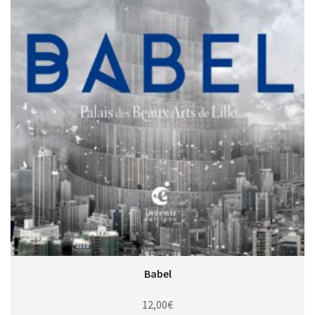
Babel
12,00
€