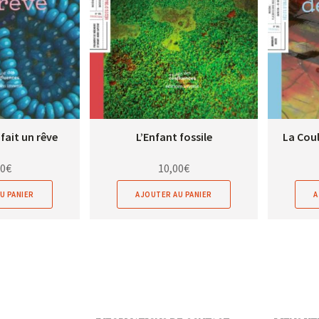
fait un rêve
L’Enfant fossile
La Coul
00
€
10,00
€
U PANIER
AJOUTER AU PANIER
A