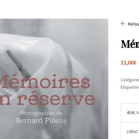
Retou
Mém
12,00
€
Catégorie
Étiquette
4ÈME 
CARACT