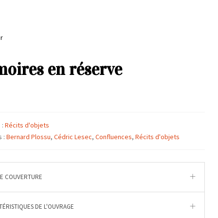
r
oires en réserve
 :
Récits d'objets
s :
Bernard Plossu
,
Cédric Lesec
,
Confluences
,
Récits d'objets
DE COUVERTURE
ÉRISTIQUES DE L'OUVRAGE