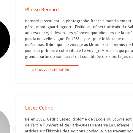
Plossu Bernard
Bernard Plossu est un photographe français mondialement c
père, montagnard aguerri, l'initie au désert africain du S
adolescence, il dévore les séances quotidiennes de la cin
puis la nouvelle vague. En 1965, il part pour le Mexique dans
du Chiapas. Il dira que ce voyage au Mexique lui a permis de
jour à un petit livre culte intitulé Le voyage Mexicain, qui pa
grande partie de son travail est constituée de reportages d
DÉCOUVRIR CET AUTEUR
Lesec Cédric
Né en 1982, Cédric Lesec, diplô­mé de l’École du Louvre est ch
de l’art. A l’Université de Paris-Ouest Nanterre La Défense, il 
arti­cles sur l’histoire des édi­tions Zodiaque. Ses tra­vaux po