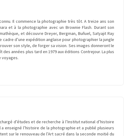
onnu. Il commence la photographie très tôt. A treize ans son
ahara et à la photographie avec un Brownie Flash. Durant son
émathèque, et découvre Dreyer, Bergman, Buñuel, Satyajit Ray
 le cadre d’une expédition anglaise pour photographier la jungle
 trouver son style, de forger sa vision. Ses images donneront le
raît des années plus tard en 1979 aux éditions Contrejour. La plus
e voyages.
ar­gé d’étu­des et de recher­che à l’Institut natio­nal d’his­toire
a ensei­gné l’his­toire de la pho­to­gra­phie et a publié plu­sieurs
r­tent sur le renou­veau de l’Art sacré dans la seconde moi­tié du